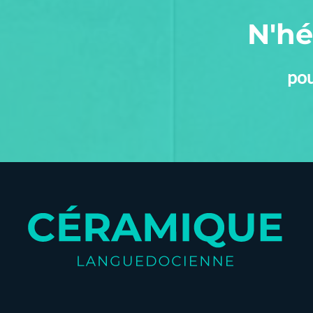
N'hé
pou